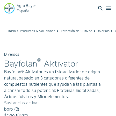
Agro Bayer
search
dehaze
España
Inicio
keyboard_arrow_right
Productos & Soluciones
keyboard_arrow_right
Protección de Cultivos
keyboard_arrow_right
Diversos
keyboard_arrow_right
B
Diversos
®
Bayfolan
Aktivator
Bayfolan® Aktivator es un fisioactivador de origen
natural basado en 3 categorías diferentes de
compuestos nutrientes que ayudan a las plantas a
alcanzar todo su potencial: Proteínas hidrolizadas,
Ácidos fúlvicos y Microelementos.
Sustancias activas
boro (B)
ácido fúlvico