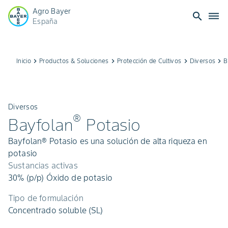
Agro Bayer
search
dehaze
España
Inicio
keyboard_arrow_right
Productos & Soluciones
keyboard_arrow_right
Protección de Cultivos
keyboard_arrow_right
Diversos
keyboard_arrow_right
B
Diversos
®
Bayfolan
Potasio
Bayfolan® Potasio es una solución de alta riqueza en
potasio
Sustancias activas
30% (p/p) Óxido de potasio
Tipo de formulación
Concentrado soluble (SL)