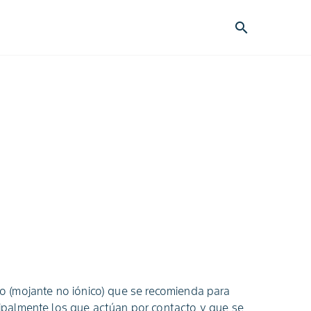
search
 (mojante no iónico) que se recomienda para
ncipalmente los que actúan por contacto y que se