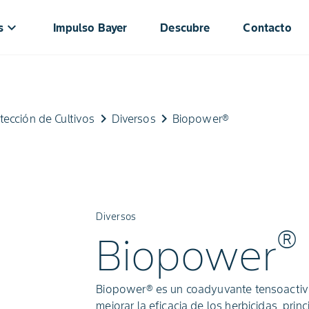
keyboard_arrow_down
s
Impulso Bayer
Descubre
Contacto
keyboard_arrow_right
keyboard_arrow_right
tección de Cultivos
Diversos
Biopower®
Diversos
®
Biopower
Biopower® es un coadyuvante tensoactivo
mejorar la eficacia de los herbicidas, pri