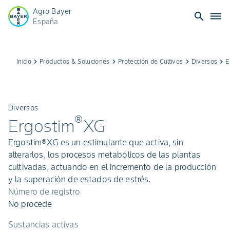
Agro Bayer
search
dehaze
España
Inicio
keyboard_arrow_right
Productos & Soluciones
keyboard_arrow_right
Protección de Cultivos
keyboard_arrow_right
Diversos
keyboard_arrow_right
E
Diversos
®
Ergostim
XG
Ergostim®XG es un estimulante que activa, sin
alterarlos, los procesos metabólicos de las plantas
cultivadas, actuando en el incremento de la producción
y la superación de estados de estrés.
Número de registro
No procede
Sustancias activas