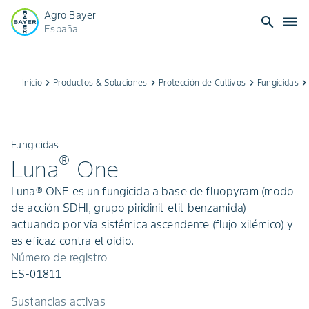
Agro Bayer
search
dehaze
España
Inicio
keyboard_arrow_right
Productos & Soluciones
keyboard_arrow_right
Protección de Cultivos
keyboard_arrow_right
Fungicidas
keyboard_arrow_rig
Fungicidas
®
Luna
One
Luna® ONE es un fungicida a base de fluopyram (modo
de acción SDHI, grupo piridinil-etil-benzamida)
actuando por vía sistémica ascendente (flujo xilémico) y
es eficaz contra el oídio.
Número de registro
ES-01811
Sustancias activas