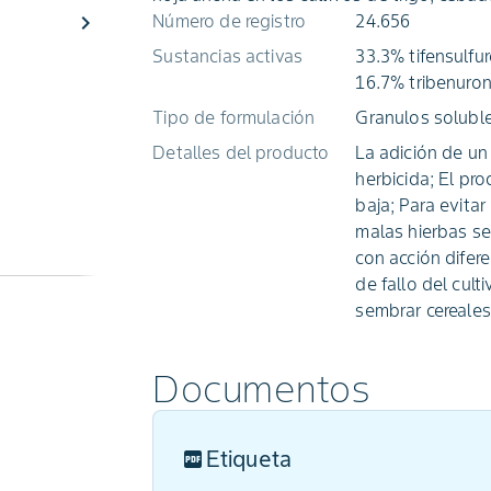
chevron_right
Número de registro
24.656
Sustancias activas
33.3% tifensulfu
16.7% tribenuron
Tipo de formulación
Granulos solubl
Detalles del producto
La adición de un
herbicida; El pr
baja; Para evitar
malas hierbas se
con acción difer
de fallo del cult
sembrar cereales
Documentos
Etiqueta