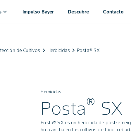
keyboard_arrow_down
s
Impulso Bayer
Descubre
Contacto
keyboard_arrow_right
keyboard_arrow_right
tección de Cultivos
Herbicidas
Posta® SX
Herbicidas
®
Posta
SX
Posta® SX es un herbicida de post-emerge
hoja ancha en los cultivos de trigo, cebada