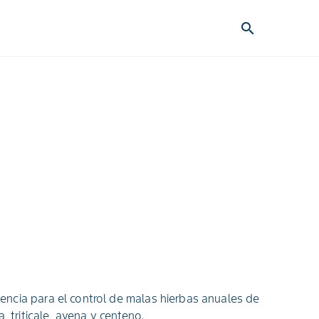
search
ncia para el control de malas hierbas anuales de
, triticale, avena y centeno.