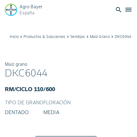
Agro Bayer
search
dehaze
España
Inicio
keyboard_arrow_right
Productos & Soluciones
keyboard_arrow_right
Semillas
keyboard_arrow_right
Maiz Grano
keyboard_arrow_right
DKC6044
Maiz grano
DKC6044
RM/CICLO 110/600
TIPO DE GRANO
FLORACIÓN
DENTADO
MEDIA