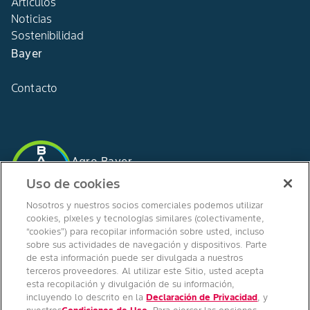
Artículos
Noticias
Sostenibilidad
Bayer
Contacto
Agro Bayer
España
Uso de cookies
Nosotros y nuestros socios comerciales podemos utilizar
cookies, píxeles y tecnologías similares (colectivamente,
“cookies”) para recopilar información sobre usted, incluso
SÍGUENOS EN
sobre sus actividades de navegación y dispositivos. Parte
de esta información puede ser divulgada a nuestros
terceros proveedores. Al utilizar este Sitio, usted acepta
esta recopilación y divulgación de su información,
incluyendo lo descrito en la
Declaración de Privacidad
, y