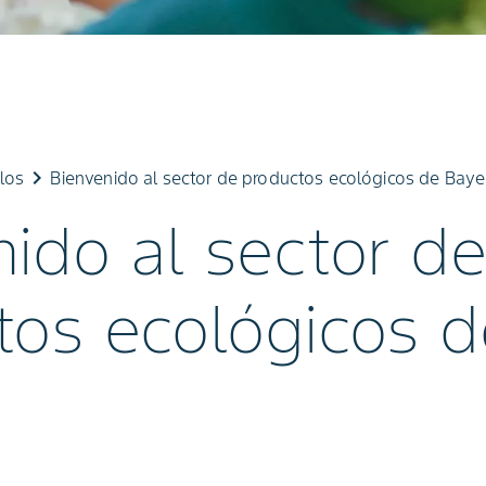
keyboard_arrow_right
ulos
Bienvenido al sector de productos ecológicos de Baye
ido al sector d
tos ecológicos d