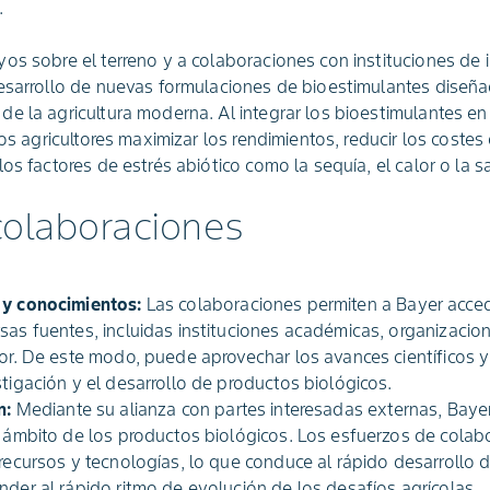
.
os sobre el terreno y a colaboraciones con instituciones de 
esarrollo de nuevas formulaciones de bioestimulantes diseñad
e la agricultura moderna. Al integrar los bioestimulantes en
los agricultores maximizar los rendimientos, reducir los costes
os factores de estrés abiótico como la sequía, el calor o la sa
colaboraciones
 y conocimientos:
Las colaboraciones permiten a Bayer acced
sas fuentes, incluidas instituciones académicas, organizacio
tor. De este modo, puede aprovechar los avances científicos y
stigación y el desarrollo de productos biológicos.
n:
Mediante su alianza con partes interesadas externas, Bayer
 ámbito de los productos biológicos. Los esfuerzos de colabor
 recursos y tecnologías, lo que conduce al rápido desarrollo
nder al rápido ritmo de evolución de los desafíos agrícolas.