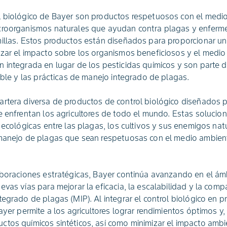
l biológico de Bayer son productos respetuosos con el medi
croorganismos naturales que ayudan contra plagas y enferm
illas. Estos productos están diseñados para proporcionar un
izar el impacto sobre los organismos beneficiosos y el medi
 integrada en lugar de los pesticidas químicos y son parte
nible y las prácticas de manejo integrado de plagas.
rtera diversa de productos de control biológico diseñados p
e enfrentan los agricultores de todo el mundo. Estas solucio
 ecológicas entre las plagas, los cultivos y sus enemigos nat
 manejo de plagas que sean respetuosas con el medio ambie
aboraciones estratégicas, Bayer continúa avanzando en el ámb
vas vías para mejorar la eficacia, la escalabilidad y la compa
tegrado de plagas (MIP). Al integrar el control biológico en 
ayer permite a los agricultores lograr rendimientos óptimos y,
tos químicos sintéticos, así como minimizar el impacto ambie