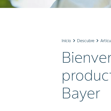
keyboard_arrow_right
keyboard_arrow_right
Inicio
Descubre
Artíc
Bienven
produc
Bayer