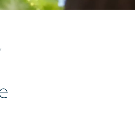
r
e
e