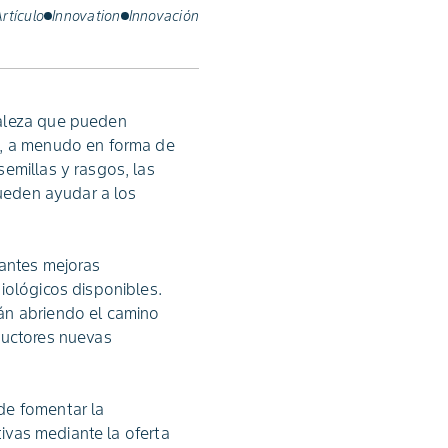
rtículo
Innovation
Innovación
raleza que pueden
s, a menudo en forma de
emillas y rasgos, las
pueden ayudar a los
santes mejoras
iológicos disponibles.
án abriendo el camino
ductores nuevas
de fomentar la
tivas mediante la oferta