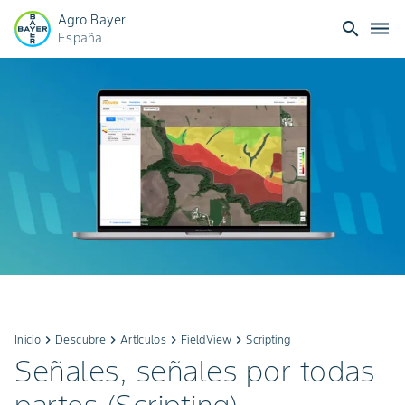
Agro Bayer
search
dehaze
España
Inicio
keyboard_arrow_right
Descubre
keyboard_arrow_right
Artículos
keyboard_arrow_right
FieldView
keyboard_arrow_right
Scripting
Señales, señales por todas