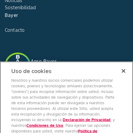
Noticias
Sostenibilidad
Bayer
Contacto
Agro Bayer
España
Uso de cookies
Nosotros y nuestros socios comerciales podemos utilizar
cookies, píxeles y tecnologías similares (colectivamente,
“cookies”) para recopilar información sobre usted, incluso
SÍGUENOS EN
sobre sus actividades de navegación y dispositivos. Parte
de esta información puede ser divulgada a nuestros
terceros proveedores. Al utilizar este Sitio, usted acepta
esta recopilación y divulgación de su información,
incluyendo lo descrito en la
Declaración de Privacidad
, y
nuestros
Condiciones de Uso
. Para ejercer las opciones
disponibles para usted, visite nuestra
Política de