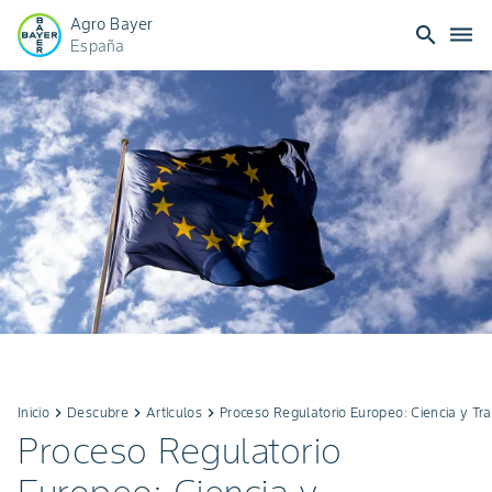
Agro Bayer
search
dehaze
España
Inicio
keyboard_arrow_right
Descubre
keyboard_arrow_right
Artículos
keyboard_arrow_right
Proceso Regulatorio Europeo: Ciencia y Tr
Proceso Regulatorio