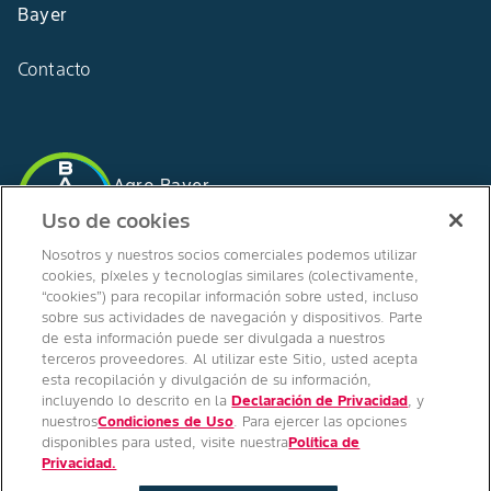
Bayer
Contacto
Agro Bayer
España
Uso de cookies
Nosotros y nuestros socios comerciales podemos utilizar
cookies, píxeles y tecnologías similares (colectivamente,
“cookies”) para recopilar información sobre usted, incluso
SÍGUENOS EN
sobre sus actividades de navegación y dispositivos. Parte
de esta información puede ser divulgada a nuestros
terceros proveedores. Al utilizar este Sitio, usted acepta
esta recopilación y divulgación de su información,
incluyendo lo descrito en la
Declaración de Privacidad
, y
nuestros
Condiciones de Uso
. Para ejercer las opciones
disponibles para usted, visite nuestra
Política de
Copyright © Bayer Crop Science 2024
Privacidad.
Condiciones Generales de Uso
/
Pie de imprenta
/
Política de privacidad
/
Configuración de Cookies