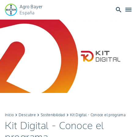
Agro Bayer
search
dehaze
España
Inicio
keyboard_arrow_right
Descubre
keyboard_arrow_right
Sostenibilidad
keyboard_arrow_right
Kit Digital - Conoce el programa
Kit Digital - Conoce el