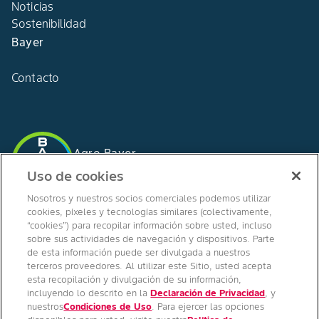
Noticias
Sostenibilidad
Bayer
Contacto
Agro Bayer
España
Uso de cookies
Nosotros y nuestros socios comerciales podemos utilizar
cookies, píxeles y tecnologías similares (colectivamente,
“cookies”) para recopilar información sobre usted, incluso
SÍGUENOS EN
sobre sus actividades de navegación y dispositivos. Parte
de esta información puede ser divulgada a nuestros
terceros proveedores. Al utilizar este Sitio, usted acepta
esta recopilación y divulgación de su información,
incluyendo lo descrito en la
Declaración de Privacidad
, y
nuestros
Condiciones de Uso
. Para ejercer las opciones