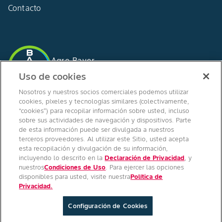
Contacto
Agro Bayer
España
Uso de cookies
Nosotros y nuestros socios comerciales podemos utilizar
cookies, píxeles y tecnologías similares (colectivamente,
“cookies”) para recopilar información sobre usted, incluso
SÍGUENOS EN
sobre sus actividades de navegación y dispositivos. Parte
de esta información puede ser divulgada a nuestros
terceros proveedores. Al utilizar este Sitio, usted acepta
esta recopilación y divulgación de su información,
incluyendo lo descrito en la
Declaración de Privacidad
, y
nuestros
Condiciones de Uso
. Para ejercer las opciones
disponibles para usted, visite nuestra
Política de
Copyright © Bayer Crop Science 2024
Privacidad.
Condiciones Generales de Uso
/
Pie de imprenta
/
Política de privacidad
/
Configuración de Cookies
Configuración de Cookies