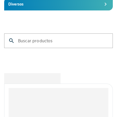
chevron_right
Diversos
search
Buscar productos