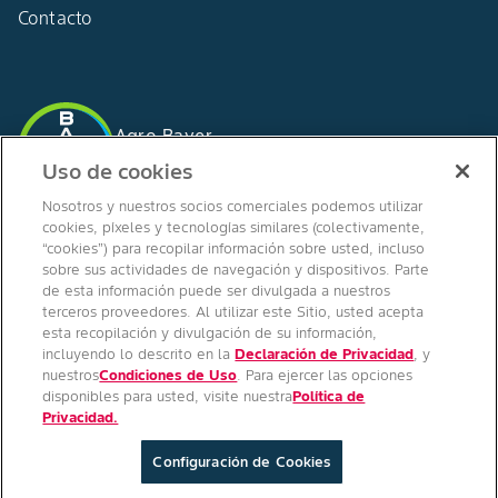
Contacto
Agro Bayer
España
Uso de cookies
Nosotros y nuestros socios comerciales podemos utilizar
cookies, píxeles y tecnologías similares (colectivamente,
“cookies”) para recopilar información sobre usted, incluso
SÍGUENOS EN
sobre sus actividades de navegación y dispositivos. Parte
de esta información puede ser divulgada a nuestros
terceros proveedores. Al utilizar este Sitio, usted acepta
esta recopilación y divulgación de su información,
incluyendo lo descrito en la
Declaración de Privacidad
, y
nuestros
Condiciones de Uso
. Para ejercer las opciones
disponibles para usted, visite nuestra
Política de
Copyright © Bayer Crop Science 2024
Privacidad.
Condiciones Generales de Uso
/
Pie de imprenta
/
Política de privacidad
/
Configuración de Cookies
Configuración de Cookies