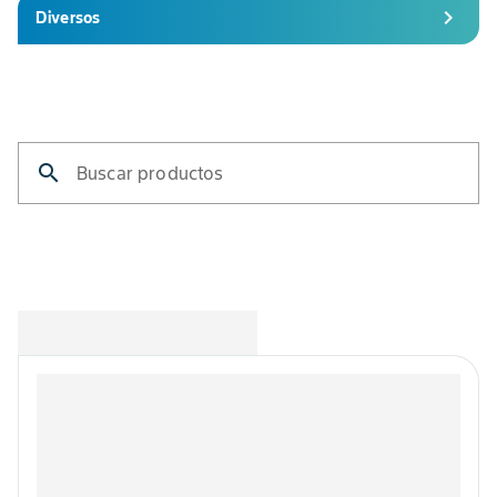
chevron_right
Diversos
search
Buscar productos